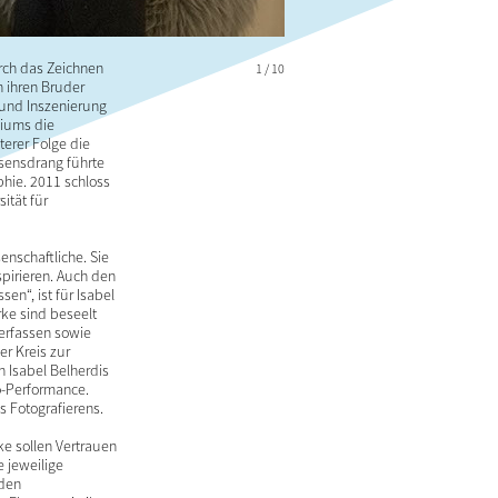
urch das Zeichnen
1 / 10
 ihren Bruder
 und Inszenierung
diums die
erer Folge die
ssensdrang führte
phie. 2011 schloss
ität für
nschaftliche. Sie
nspirieren. Auch den
en“, ist für Isabel
rke sind beseelt
erfassen sowie
r Kreis zur
n Isabel Belherdis
o-Performance.
 Fotografierens.
rke sollen Vertrauen
e jeweilige
rden