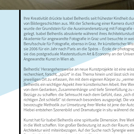
Ihre Kreativität drückte Isabel Belherdis seit frühester Kindheit d
von Bildergeschichten aus. Mit der Schenkung einer Kamera durch
wurde der Grundstein für die Auseinandersetzung mit Fotografie
gelegt. Isabel Belherdis absolvierte während ihres Architekturstu
Akademie für angewandte Fotografie in Graz und besuchte in weit
Berufsschule für Fotografie, ebenso in Graz. Ihr künstlerischer Wi
sie 2006 für ein Jahr nach Paris an die Spéos – École de photogra
sie das postgraduale Masterstudium Art & Economy an der Univers
Angewandte Kunst in Wien ab.
Belherdis‘ Herangehensweise an neue Kunstprojekte ist eine wisse
recherchiert, forscht, „spürt“ in das Thema hinein und lässt sich i
jeweiligen Ort zu erfassen, ihn mit dem eigenen Körper zu „vermess
Belherdis ein wichtiger Aspekt ihrer künstlerischen Arbeit. Ihre We
von dem Gedanken, Zusammenhänge und tiefe Sinnerfüllung zu 
Bezüge zu schaffen: die Sehnsucht nach dem Gefühl, dass „sich de
richtigen Zeit schließt“ ist demnach besonders ausgeprägt. Die vo
bevorzugte Methodik zur Umsetzung ihrer Werke ist jene der Aut
Hiebei entstehen Szenenbild und Dramaturgie in situ während des
Kunst hat für Isabel Belherdis eine spirituelle Dimension. Ihre We
in die Welt schaffen. Von großer Bedeutung ist auch der Raum; di
Architektur wird miteinbezogen. Auf der Suche nach Synergie we